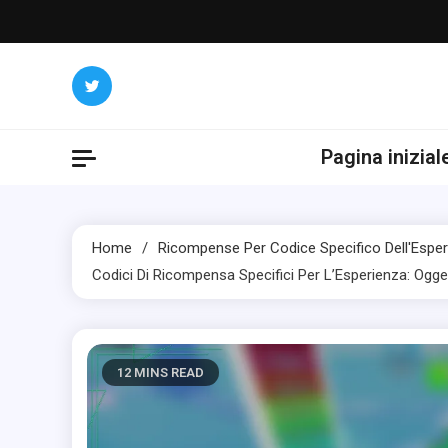
Skip
to
content
Pagina inizial
Home
Ricompense Per Codice Specifico Dell'Espe
Codici Di Ricompensa Specifici Per L’Esperienza: Oggett
12 MINS READ