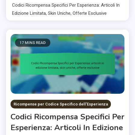
Codici Ricompensa Specifici Per Esperienza: Articoli In
Edizione Limitata, Skin Uniche, Offerte Esclusive
17 MINS READ
Ricompense per Codice Specifico dell'Esperienza
Codici Ricompensa Specifici Per
Esperienza: Articoli In Edizione