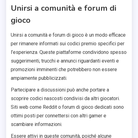
Unirsi a comunità e forum di
gioco
Unirsi a comunità e forum di gioco è un modo efficace
per rimanere informati sui codici premio specifici per
l’esperienza. Queste piattaforme condividono spesso
suggerimenti, trucchi e annunci riguardanti eventi e
promozioni imminenti che potrebbero non essere
ampiamente pubblicizzati.
Partecipare a discussioni può anche portare a
scoprire codici nascosti condivisi da altri giocatori.
Siti web come Reddit o forum di gioco dedicati sono
ottimi posti per connettersi con altri gamer e
scambiare informazioni.
Essere attivi in queste comunità, poiché alcune