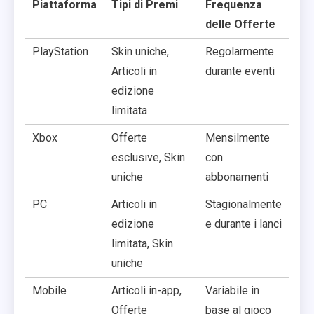
Piattaforma
Tipi di Premi
Frequenza
delle Offerte
PlayStation
Skin uniche,
Regolarmente
Articoli in
durante eventi
edizione
limitata
Xbox
Offerte
Mensilmente
esclusive, Skin
con
uniche
abbonamenti
PC
Articoli in
Stagionalmente
edizione
e durante i lanci
limitata, Skin
uniche
Mobile
Articoli in-app,
Variabile in
Offerte
base al gioco