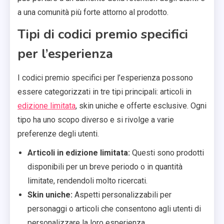
a una comunità più forte attorno al prodotto.
Tipi di codici premio specifici
per l’esperienza
I codici premio specifici per l’esperienza possono
essere categorizzati in tre tipi principali: articoli in
edizione limitata
, skin uniche e offerte esclusive. Ogni
tipo ha uno scopo diverso e si rivolge a varie
preferenze degli utenti.
Articoli in edizione limitata:
Questi sono prodotti
disponibili per un breve periodo o in quantità
limitate, rendendoli molto ricercati.
Skin uniche:
Aspetti personalizzabili per
personaggi o articoli che consentono agli utenti di
personalizzare la loro esperienza.