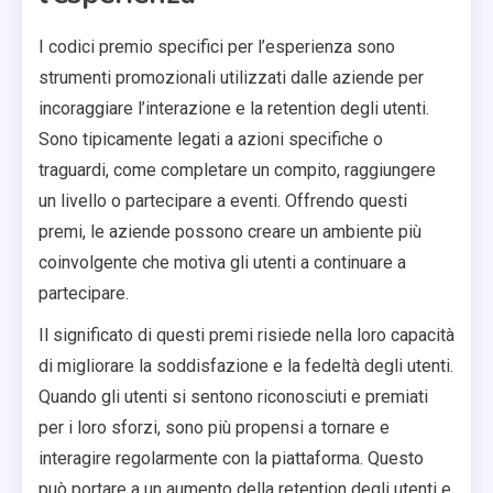
I codici premio specifici per l’esperienza sono
strumenti promozionali utilizzati dalle aziende per
incoraggiare l’interazione e la retention degli utenti.
Sono tipicamente legati a azioni specifiche o
traguardi, come completare un compito, raggiungere
un livello o partecipare a eventi. Offrendo questi
premi, le aziende possono creare un ambiente più
coinvolgente che motiva gli utenti a continuare a
partecipare.
Il significato di questi premi risiede nella loro capacità
di migliorare la soddisfazione e la fedeltà degli utenti.
Quando gli utenti si sentono riconosciuti e premiati
per i loro sforzi, sono più propensi a tornare e
interagire regolarmente con la piattaforma. Questo
può portare a un aumento della retention degli utenti e