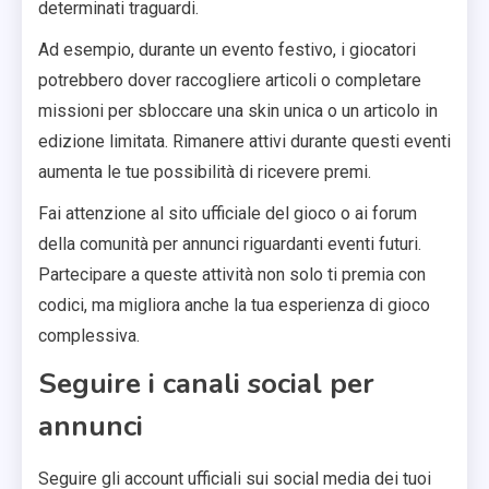
determinati traguardi.
Ad esempio, durante un evento festivo, i giocatori
potrebbero dover raccogliere articoli o completare
missioni per sbloccare una skin unica o un articolo in
edizione limitata. Rimanere attivi durante questi eventi
aumenta le tue possibilità di ricevere premi.
Fai attenzione al sito ufficiale del gioco o ai forum
della comunità per annunci riguardanti eventi futuri.
Partecipare a queste attività non solo ti premia con
codici, ma migliora anche la tua esperienza di gioco
complessiva.
Seguire i canali social per
annunci
Seguire gli account ufficiali sui social media dei tuoi