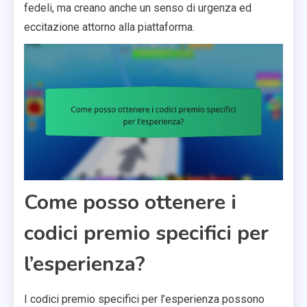
fedeli, ma creano anche un senso di urgenza ed
eccitazione attorno alla piattaforma.
Come posso ottenere i
codici premio specifici per
l’esperienza?
I codici premio specifici per l’esperienza possono