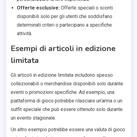
Offerte esclusive:
Offerte speciali o sconti
disponibili solo per gli utenti che soddisfano
determinati criteri o partecipano a specifiche
attività.
Esempi di articoli in edizione
limitata
Gli articoli in edizione limitata includono spesso
collezionabili o merchandise disponibili solo durante
eventi o promozioni specifiche. Ad esempio, una
piattaforma di gioco potrebbe rilasciare un’arma o un
outfit speciale che può essere ottenuto solo durante
un evento stagionale.
Un altro esempio potrebbe essere una valuta di gioco