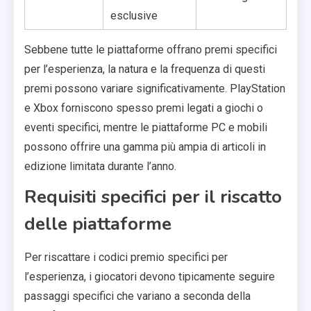
esclusive
Sebbene tutte le piattaforme offrano premi specifici
per l’esperienza, la natura e la frequenza di questi
premi possono variare significativamente. PlayStation
e Xbox forniscono spesso premi legati a giochi o
eventi specifici, mentre le piattaforme PC e mobili
possono offrire una gamma più ampia di articoli in
edizione limitata durante l’anno.
Requisiti specifici per il riscatto
delle piattaforme
Per riscattare i codici premio specifici per
l’esperienza, i giocatori devono tipicamente seguire
passaggi specifici che variano a seconda della