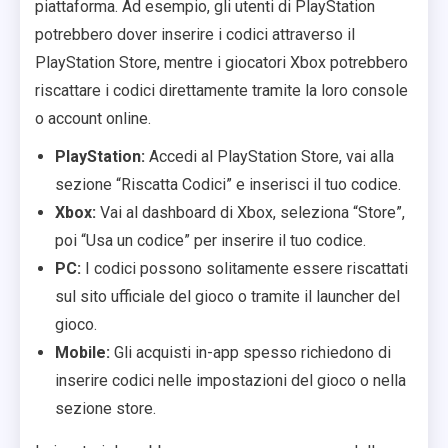
piattaforma. Ad esempio, gli utenti di PlayStation
potrebbero dover inserire i codici attraverso il
PlayStation Store, mentre i giocatori Xbox potrebbero
riscattare i codici direttamente tramite la loro console
o account online.
PlayStation:
Accedi al PlayStation Store, vai alla
sezione “Riscatta Codici” e inserisci il tuo codice.
Xbox:
Vai al dashboard di Xbox, seleziona “Store”,
poi “Usa un codice” per inserire il tuo codice.
PC:
I codici possono solitamente essere riscattati
sul sito ufficiale del gioco o tramite il launcher del
gioco.
Mobile:
Gli acquisti in-app spesso richiedono di
inserire codici nelle impostazioni del gioco o nella
sezione store.