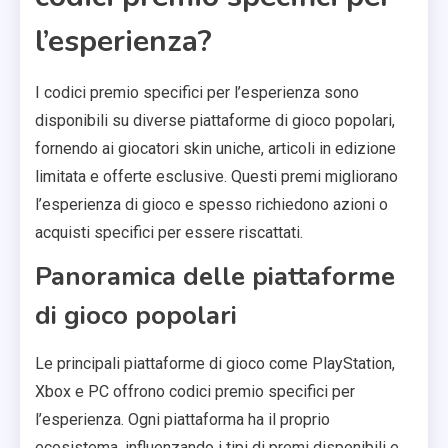
l’esperienza?
I codici premio specifici per l’esperienza sono
disponibili su diverse piattaforme di gioco popolari,
fornendo ai giocatori skin uniche, articoli in edizione
limitata e offerte esclusive. Questi premi migliorano
l’esperienza di gioco e spesso richiedono azioni o
acquisti specifici per essere riscattati.
Panoramica delle piattaforme
di gioco popolari
Le principali piattaforme di gioco come PlayStation,
Xbox e PC offrono codici premio specifici per
l’esperienza. Ogni piattaforma ha il proprio
ecosistema, influenzando i tipi di premi disponibili e