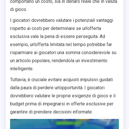
comportano un costo, sia in denaro reale che in valuta
di gioco.
I giocatori dovrebbero valutare i potenziali vantaggi
rispetto ai costi per determinare se un’offerta
esclusiva vale la pena di essere perseguita. Ad
esempio, un’offerta limitata nel tempo potrebbe far
risparmiare ai giocatori una somma considerevole su
un articolo popolare, rendendola un investimento
intelligente.
Tuttavia, è cruciale evitare acquisti impulsivi guidati
dalla paura di perdere un’opportunità. I giocatori
dovrebbero valutare le proprie esigenze di gioco e il
budget prima di impegnarsi in offerte esclusive per
garantire di prendere decisioni informate.