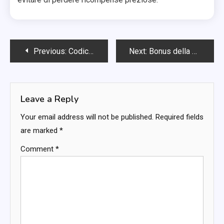
Post
Previous:
Codici di Ricompensa Specifici per l’Esperienza: Ricompense collezionabili, potenziamenti in gioco, edizioni speciali
Next:
Bonus della Carta Regalo Robux: ricompense robux esclusive, bonus in-game, ricompense collezionabili
navigation
Leave a Reply
Your email address will not be published.
Required fields
are marked
*
Comment
*