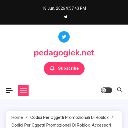
Skip
18 Jun, 2026
9:57:44 PM
to
content
pedagogiek.net
Subscribe
Home
Codici Per Oggetti Promozionali Di Roblox
Codici Per Oggetti Promozionali Di Roblox: Accessori