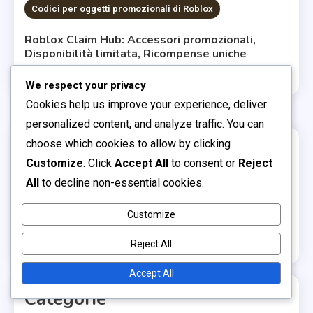
Codici per oggetti promozionali di Roblox
Roblox Claim Hub: Accessori promozionali,
Disponibilità limitata, Ricompense uniche
0
02/03/2026
Luca Rossi
We respect your privacy
Cookies help us improve your experience, deliver
personalized content, and analyze traffic. You can
choose which cookies to allow by clicking
Link
Customize
. Click
Accept All
to consent or
Reject
All
to decline non-essential cookies.
Contatto
Chi siamo
Customize
Post del blog
Reject All
Accept All
Categorie