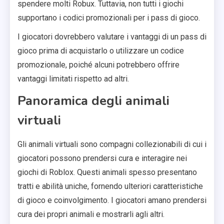
spendere molti Robux. Tuttavia, non tutti i giochi
supportano i codici promozionali per i pass di gioco.
I giocatori dovrebbero valutare i vantaggi di un pass di
gioco prima di acquistarlo o utilizzare un codice
promozionale, poiché alcuni potrebbero offrire
vantaggi limitati rispetto ad altri.
Panoramica degli animali
virtuali
Gli animali virtuali sono compagni collezionabili di cui i
giocatori possono prendersi cura e interagire nei
giochi di Roblox. Questi animali spesso presentano
tratti e abilità uniche, fornendo ulteriori caratteristiche
di gioco e coinvolgimento. I giocatori amano prendersi
cura dei propri animali e mostrarli agli altri.