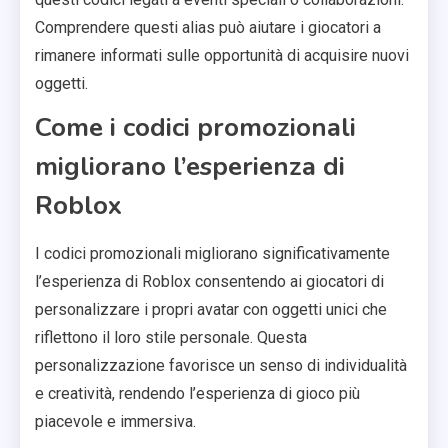
Comprendere questi alias può aiutare i giocatori a
rimanere informati sulle opportunità di acquisire nuovi
oggetti.
Come i codici promozionali
migliorano l’esperienza di
Roblox
I codici promozionali migliorano significativamente
l’esperienza di Roblox consentendo ai giocatori di
personalizzare i propri avatar con oggetti unici che
riflettono il loro stile personale. Questa
personalizzazione favorisce un senso di individualità
e creatività, rendendo l’esperienza di gioco più
piacevole e immersiva.