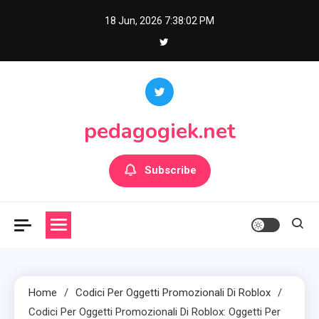
Skip
18 Jun, 2026
7:38:04 PM
to
content
pedagogiek.net
Subscribe
Home
Codici Per Oggetti Promozionali Di Roblox
Codici Per Oggetti Promozionali Di Roblox: Oggetti Per