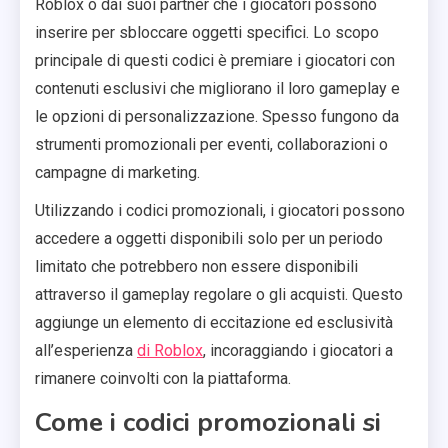
Roblox o dai suoi partner che i giocatori possono
inserire per sbloccare oggetti specifici. Lo scopo
principale di questi codici è premiare i giocatori con
contenuti esclusivi che migliorano il loro gameplay e
le opzioni di personalizzazione. Spesso fungono da
strumenti promozionali per eventi, collaborazioni o
campagne di marketing.
Utilizzando i codici promozionali, i giocatori possono
accedere a oggetti disponibili solo per un periodo
limitato che potrebbero non essere disponibili
attraverso il gameplay regolare o gli acquisti. Questo
aggiunge un elemento di eccitazione ed esclusività
all’esperienza
di Roblox
, incoraggiando i giocatori a
rimanere coinvolti con la piattaforma.
Come i codici promozionali si