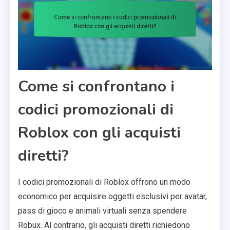
Come si confrontano i
codici promozionali di
Roblox con gli acquisti
diretti?
I codici promozionali di Roblox offrono un modo
economico per acquisire oggetti esclusivi per avatar,
pass di gioco e animali virtuali senza spendere
Robux. Al contrario, gli acquisti diretti richiedono