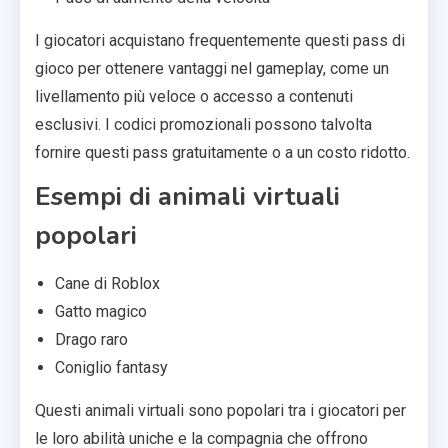
I giocatori acquistano frequentemente questi pass di
gioco per ottenere vantaggi nel gameplay, come un
livellamento più veloce o accesso a contenuti
esclusivi. I codici promozionali possono talvolta
fornire questi pass gratuitamente o a un costo ridotto.
Esempi di animali virtuali
popolari
Cane di Roblox
Gatto magico
Drago raro
Coniglio fantasy
Questi animali virtuali sono popolari tra i giocatori per
le loro abilità uniche e la compagnia che offrono