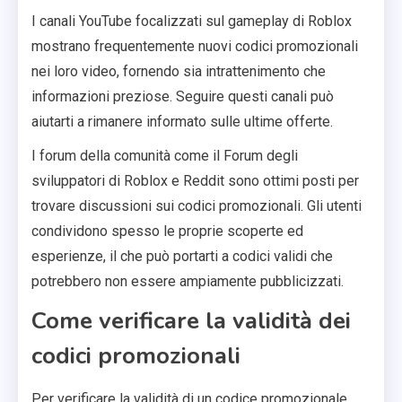
I canali YouTube focalizzati sul gameplay di Roblox
mostrano frequentemente nuovi codici promozionali
nei loro video, fornendo sia intrattenimento che
informazioni preziose. Seguire questi canali può
aiutarti a rimanere informato sulle ultime offerte.
I forum della comunità come il Forum degli
sviluppatori di Roblox e Reddit sono ottimi posti per
trovare discussioni sui codici promozionali. Gli utenti
condividono spesso le proprie scoperte ed
esperienze, il che può portarti a codici validi che
potrebbero non essere ampiamente pubblicizzati.
Come verificare la validità dei
codici promozionali
Per verificare la validità di un codice promozionale,