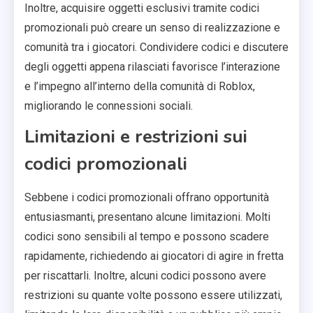
Inoltre, acquisire oggetti esclusivi tramite codici
promozionali può creare un senso di realizzazione e
comunità tra i giocatori. Condividere codici e discutere
degli oggetti appena rilasciati favorisce l’interazione
e l’impegno all’interno della comunità di Roblox,
migliorando le connessioni sociali.
Limitazioni e restrizioni sui
codici promozionali
Sebbene i codici promozionali offrano opportunità
entusiasmanti, presentano alcune limitazioni. Molti
codici sono sensibili al tempo e possono scadere
rapidamente, richiedendo ai giocatori di agire in fretta
per riscattarli. Inoltre, alcuni codici possono avere
restrizioni su quante volte possono essere utilizzati,