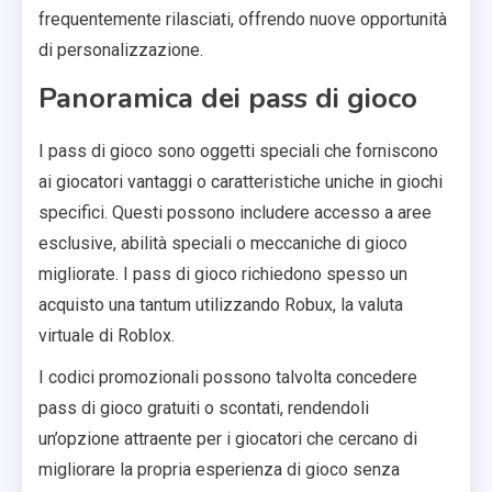
frequentemente rilasciati, offrendo nuove opportunità
di personalizzazione.
Panoramica dei pass di gioco
I pass di gioco sono oggetti speciali che forniscono
ai giocatori vantaggi o caratteristiche uniche in giochi
specifici. Questi possono includere accesso a aree
esclusive, abilità speciali o meccaniche di gioco
migliorate. I pass di gioco richiedono spesso un
acquisto una tantum utilizzando Robux, la valuta
virtuale di Roblox.
I codici promozionali possono talvolta concedere
pass di gioco gratuiti o scontati, rendendoli
un’opzione attraente per i giocatori che cercano di
migliorare la propria esperienza di gioco senza