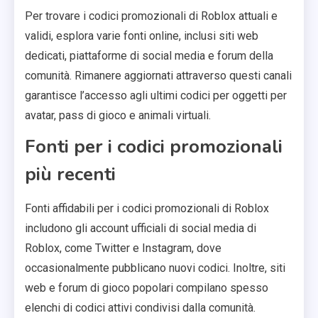
Per trovare i codici promozionali di Roblox attuali e
validi, esplora varie fonti online, inclusi siti web
dedicati, piattaforme di social media e forum della
comunità. Rimanere aggiornati attraverso questi canali
garantisce l’accesso agli ultimi codici per oggetti per
avatar, pass di gioco e animali virtuali.
Fonti per i codici promozionali
più recenti
Fonti affidabili per i codici promozionali di Roblox
includono gli account ufficiali di social media di
Roblox, come Twitter e Instagram, dove
occasionalmente pubblicano nuovi codici. Inoltre, siti
web e forum di gioco popolari compilano spesso
elenchi di codici attivi condivisi dalla comunità.