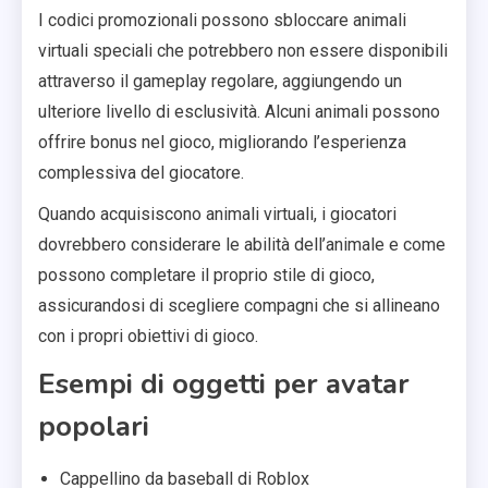
I codici promozionali possono sbloccare animali
virtuali speciali che potrebbero non essere disponibili
attraverso il gameplay regolare, aggiungendo un
ulteriore livello di esclusività. Alcuni animali possono
offrire bonus nel gioco, migliorando l’esperienza
complessiva del giocatore.
Quando acquisiscono animali virtuali, i giocatori
dovrebbero considerare le abilità dell’animale e come
possono completare il proprio stile di gioco,
assicurandosi di scegliere compagni che si allineano
con i propri obiettivi di gioco.
Esempi di oggetti per avatar
popolari
Cappellino da baseball di Roblox