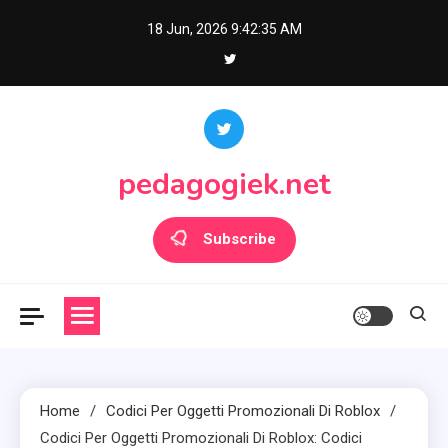
Skip
18 Jun, 2026
9:42:36 AM
to
content
pedagogiek.net
Subscribe
Home
Codici Per Oggetti Promozionali Di Roblox
Codici Per Oggetti Promozionali Di Roblox: Codici