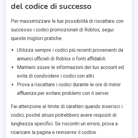
del codice di successo
Per massimizzare le tue possibilità di riscattare con
successo i codici promozionali di Roblox, segui
queste migliori pratiche:
Utilizza sempre i codici più recenti provenienti da
annunci ufficiali di Roblox o fonti affidabili.
Mantieni sicure le informazioni del tuo account ed
evita di condividere i codici con altri.
Prova a riscattare i codici durante le ore di minor
affluenza per evitare problemi con il server.
Fai attenzione al limite di caratteri quando inserisci i
codici, poiché alcuni potrebbero avere requisiti di
lunghezza specifici. Se riscontri un errore, prova a
ricaricare la pagina e reinserire il codice.