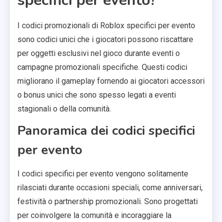
specifici per evento?
I codici promozionali di Roblox specifici per evento
sono codici unici che i giocatori possono riscattare
per oggetti esclusivi nel gioco durante eventi o
campagne promozionali specifiche. Questi codici
migliorano il gameplay fornendo ai giocatori accessori
o bonus unici che sono spesso legati a eventi
stagionali o della comunità.
Panoramica dei codici specifici
per evento
I codici specifici per evento vengono solitamente
rilasciati durante occasioni speciali, come anniversari,
festività o partnership promozionali. Sono progettati
per coinvolgere la comunità e incoraggiare la