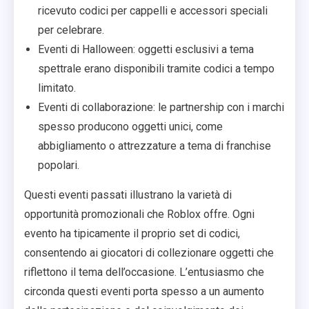
ricevuto codici per cappelli e accessori speciali
per celebrare.
Eventi di Halloween: oggetti esclusivi a tema
spettrale erano disponibili tramite codici a tempo
limitato.
Eventi di collaborazione: le partnership con i marchi
spesso producono oggetti unici, come
abbigliamento o attrezzature a tema di franchise
popolari.
Questi eventi passati illustrano la varietà di
opportunità promozionali che Roblox offre. Ogni
evento ha tipicamente il proprio set di codici,
consentendo ai giocatori di collezionare oggetti che
riflettono il tema dell’occasione. L’entusiasmo che
circonda questi eventi porta spesso a un aumento