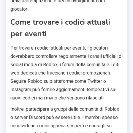
della partecipazione e del coinvolgimento dei
giocatori.
Come trovare i codici attuali
per eventi
Per trovare i codici attuali per eventi, i giocatori
dovrebbero controllare regolarmente i canali ufficiali di
social media di Roblox, i forum della comunità e i siti
web dedicati che tracciano i codici promozionali.
Seguire Roblox su piattaforme come Twitter o
Instagram può fornire aggiornamenti tempestivi sui
nuovi codici man mano che vengono rilasciati.
Inoltre, partecipare a gruppi della comunità di Roblox
o server Discord può essere utile. I membri spesso
condividono codici appena scoperti e consigli su