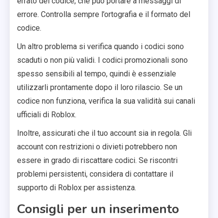
errato del codice, che può portare a messaggi di
errore. Controlla sempre l’ortografia e il formato del
codice.
Un altro problema si verifica quando i codici sono
scaduti o non più validi. I codici promozionali sono
spesso sensibili al tempo, quindi è essenziale
utilizzarli prontamente dopo il loro rilascio. Se un
codice non funziona, verifica la sua validità sui canali
ufficiali di Roblox.
Inoltre, assicurati che il tuo account sia in regola. Gli
account con restrizioni o divieti potrebbero non
essere in grado di riscattare codici. Se riscontri
problemi persistenti, considera di contattare il
supporto di Roblox per assistenza.
Consigli per un inserimento