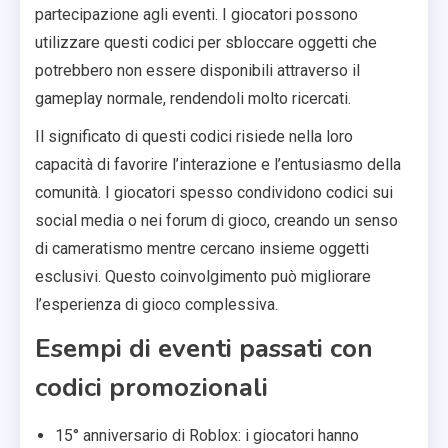
partecipazione agli eventi. I giocatori possono
utilizzare questi codici per sbloccare oggetti che
potrebbero non essere disponibili attraverso il
gameplay normale, rendendoli molto ricercati.
Il significato di questi codici risiede nella loro
capacità di favorire l’interazione e l’entusiasmo della
comunità. I giocatori spesso condividono codici sui
social media o nei forum di gioco, creando un senso
di cameratismo mentre cercano insieme oggetti
esclusivi. Questo coinvolgimento può migliorare
l’esperienza di gioco complessiva.
Esempi di eventi passati con
codici promozionali
15° anniversario di Roblox: i giocatori hanno