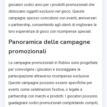
giocatori codici unici per i prodotti promozionali che
sbloccano oggetti esclusivi nel gioco. Queste
campagne spesso coincidono con eventi, anniversari
o partnership, consentendo agli utenti di migliorare la
loro esperienza di gioco con ricompense speciali.
Panoramica delle campagne
promozionali
Le campagne promozionali in Roblox sono progettate
per coinvolgere i giocatori e incoraggiare la
partecipazione attraverso ricompense esclusive.
Queste campagne possono essere specifiche per
eventi, come celebrazioni festive, o legate a
partnership con marchi e prodotti. I giocatori possono
guadagnare codici promozionali completando compiti,