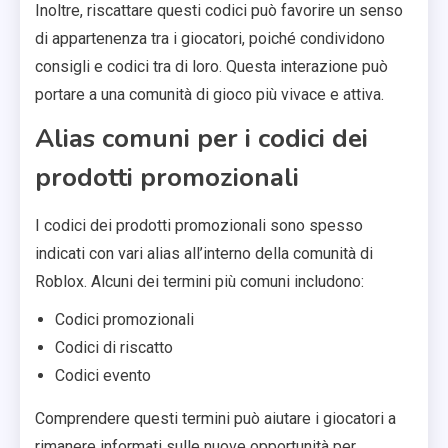
Inoltre, riscattare questi codici può favorire un senso
di appartenenza tra i giocatori, poiché condividono
consigli e codici tra di loro. Questa interazione può
portare a una comunità di gioco più vivace e attiva.
Alias comuni per i codici dei
prodotti promozionali
I codici dei prodotti promozionali sono spesso
indicati con vari alias all’interno della comunità di
Roblox. Alcuni dei termini più comuni includono:
Codici promozionali
Codici di riscatto
Codici evento
Comprendere questi termini può aiutare i giocatori a
rimanere informati sulle nuove opportunità per