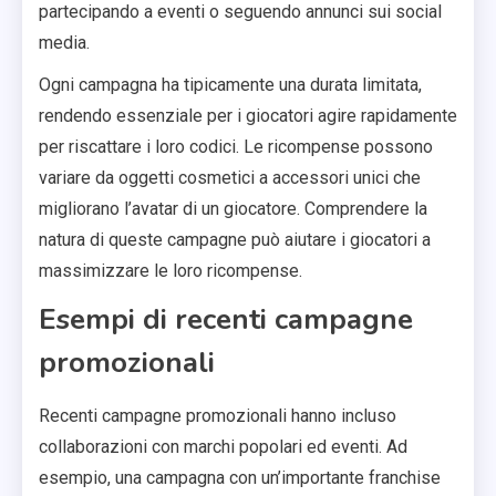
partecipando a eventi o seguendo annunci sui social
media.
Ogni campagna ha tipicamente una durata limitata,
rendendo essenziale per i giocatori agire rapidamente
per riscattare i loro codici. Le ricompense possono
variare da oggetti cosmetici a accessori unici che
migliorano l’avatar di un giocatore. Comprendere la
natura di queste campagne può aiutare i giocatori a
massimizzare le loro ricompense.
Esempi di recenti campagne
promozionali
Recenti campagne promozionali hanno incluso
collaborazioni con marchi popolari ed eventi. Ad
esempio, una campagna con un’importante franchise