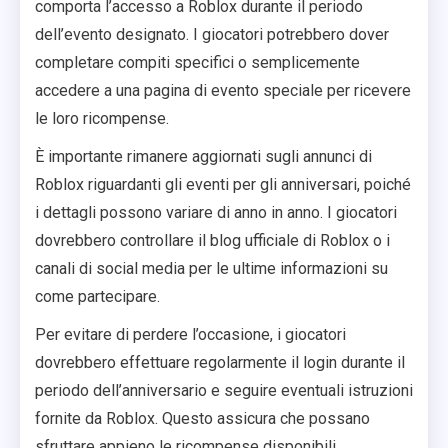
comporta l’accesso a Roblox durante il periodo
dell’evento designato. I giocatori potrebbero dover
completare compiti specifici o semplicemente
accedere a una pagina di evento speciale per ricevere
le loro ricompense.
È importante rimanere aggiornati sugli annunci di
Roblox riguardanti gli eventi per gli anniversari, poiché
i dettagli possono variare di anno in anno. I giocatori
dovrebbero controllare il blog ufficiale di Roblox o i
canali di social media per le ultime informazioni su
come partecipare.
Per evitare di perdere l’occasione, i giocatori
dovrebbero effettuare regolarmente il login durante il
periodo dell’anniversario e seguire eventuali istruzioni
fornite da Roblox. Questo assicura che possano
sfruttare appieno le ricompense disponibili.