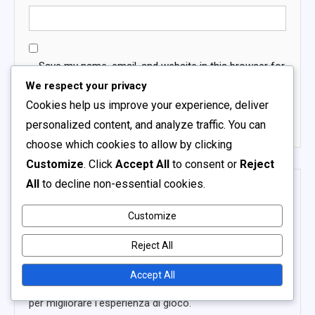
Save my name, email, and website in this browser for
the next time I comment.
We respect your privacy
Cookies help us improve your experience, deliver
personalized content, and analyze traffic. You can
choose which cookies to allow by clicking
Customize
. Click
Accept All
to consent or
Reject
All
to decline non-essential cookies.
Customize
LUCA ROSSI
Luca Rossi è un esperto di Roblox e
Reject All
appassionato di giochi, specializzato nella
Accept All
condivisione di codici promozionali e risorse
per migliorare l'esperienza di gioco.