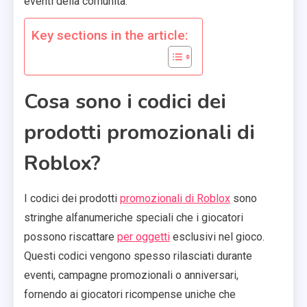
eventi della comunità.
Key sections in the article:
Cosa sono i codici dei
prodotti promozionali di
Roblox?
I codici dei prodotti
promozionali di Roblox
sono
stringhe alfanumeriche speciali che i giocatori
possono riscattare
per oggetti
esclusivi nel gioco.
Questi codici vengono spesso rilasciati durante
eventi, campagne promozionali o anniversari,
fornendo ai giocatori ricompense uniche che