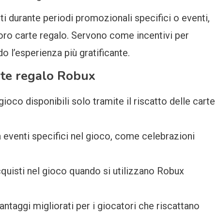
i durante periodi promozionali specifici o eventi,
 loro carte regalo. Servono come incentivi per
o l’esperienza più gratificante.
arte regalo Robux
gioco disponibili solo tramite il riscatto delle carte
 eventi specifici nel gioco, come celebrazioni
cquisti nel gioco quando si utilizzano Robux
antaggi migliorati per i giocatori che riscattano