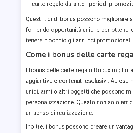
carte regalo durante i periodi promozio
Questi tipi di bonus possono migliorare s
fornendo opportunità uniche per ottenere 
tenere d’occhio gli annunci promozionali 
Come i bonus delle carte reg
I bonus delle carte regalo Robux migliora
aggiuntive e contenuti esclusivi. Ad esem
unici, armi o altri oggetti che possono mi
personalizzazione. Questo non solo arric
un senso di realizzazione.
Inoltre, i bonus possono creare un vantagg