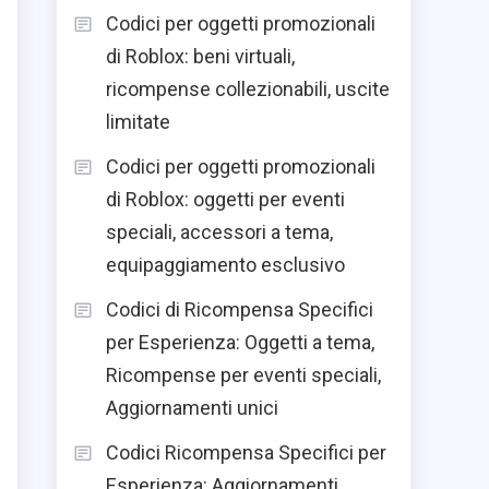
Codici per oggetti promozionali
di Roblox: beni virtuali,
ricompense collezionabili, uscite
limitate
Codici per oggetti promozionali
di Roblox: oggetti per eventi
speciali, accessori a tema,
equipaggiamento esclusivo
Codici di Ricompensa Specifici
per Esperienza: Oggetti a tema,
Ricompense per eventi speciali,
Aggiornamenti unici
Codici Ricompensa Specifici per
Esperienza: Aggiornamenti