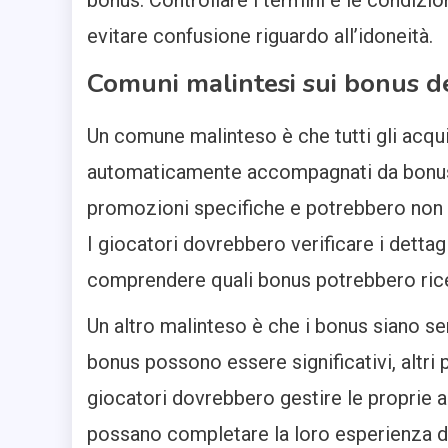
bonus. Controllare i termini e le condizi
evitare confusione riguardo all’idoneità.
Comuni malintesi sui bonus d
Un comune malinteso è che tutti gli acqu
automaticamente accompagnati da bonus. 
promozioni specifiche e potrebbero non e
I giocatori dovrebbero verificare i dettag
comprendere quali bonus potrebbero ric
Un altro malinteso è che i bonus siano se
bonus possono essere significativi, altri 
giocatori dovrebbero gestire le proprie 
possano completare la loro esperienza d