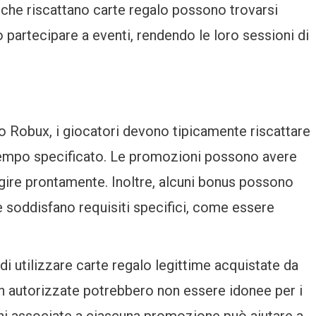
 che riscattano carte regalo possono trovarsi
 partecipare a eventi, rendendo le loro sessioni di
alo Robux, i giocatori devono tipicamente riscattare
 tempo specificato. Le promozioni possono avere
 agire prontamente. Inoltre, alcuni bonus possono
he soddisfano requisiti specifici, come essere
di utilizzare carte regalo legittime acquistate da
non autorizzate potrebbero non essere idonee per i