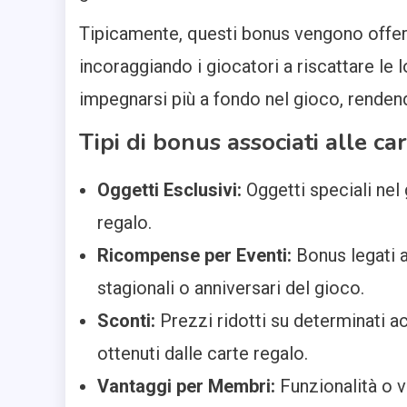
Tipicamente, questi bonus vengono offert
incoraggiando i giocatori a riscattare le
impegnarsi più a fondo nel gioco, rendend
Tipi di bonus associati alle c
Oggetti Esclusivi:
Oggetti speciali nel 
regalo.
Ricompense per Eventi:
Bonus legati a
stagionali o anniversari del gioco.
Sconti:
Prezzi ridotti su determinati a
ottenuti dalle carte regalo.
Vantaggi per Membri:
Funzionalità o v