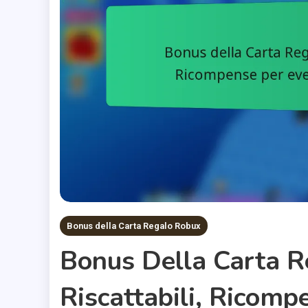
Bonus della Carta Regalo Robux
Bonus Della Carta R
Riscattabili, Ricompe