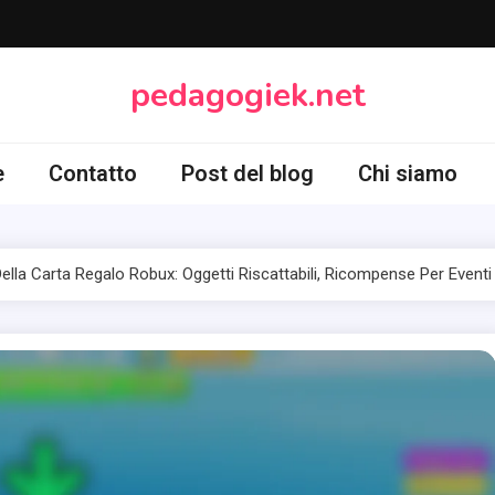
pedagogiek.net
e
Contatto
Post del blog
Chi siamo
lla Carta Regalo Robux: Oggetti Riscattabili, Ricompense Per Eventi 