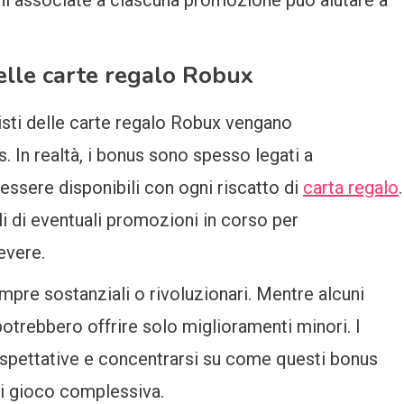
oni associate a ciascuna promozione può aiutare a
elle carte regalo Robux
isti delle carte regalo Robux vengano
In realtà, i bonus sono spesso legati a
ssere disponibili con ogni riscatto di
carta regalo
.
li di eventuali promozioni in corso per
evere.
mpre sostanziali o rivoluzionari. Mentre alcuni
potrebbero offrire solo miglioramenti minori. I
aspettative e concentrarsi su come questi bonus
i gioco complessiva.