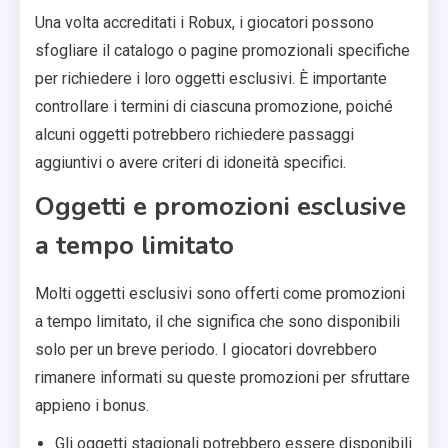
Una volta accreditati i Robux, i giocatori possono
sfogliare il catalogo o pagine promozionali specifiche
per richiedere i loro oggetti esclusivi. È importante
controllare i termini di ciascuna promozione, poiché
alcuni oggetti potrebbero richiedere passaggi
aggiuntivi o avere criteri di idoneità specifici.
Oggetti e promozioni esclusive
a tempo limitato
Molti oggetti esclusivi sono offerti come promozioni
a tempo limitato, il che significa che sono disponibili
solo per un breve periodo. I giocatori dovrebbero
rimanere informati su queste promozioni per sfruttare
appieno i bonus.
Gli oggetti stagionali potrebbero essere disponibili