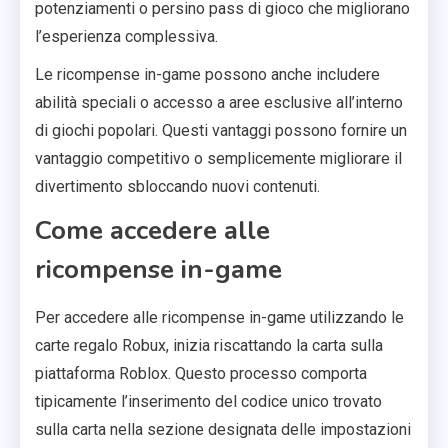
potenziamenti o persino pass di gioco che migliorano
l’esperienza complessiva.
Le ricompense in-game possono anche includere
abilità speciali o accesso a aree esclusive all’interno
di giochi popolari. Questi vantaggi possono fornire un
vantaggio competitivo o semplicemente migliorare il
divertimento sbloccando nuovi contenuti.
Come accedere alle
ricompense in-game
Per accedere alle ricompense in-game utilizzando le
carte regalo Robux, inizia riscattando la carta sulla
piattaforma Roblox. Questo processo comporta
tipicamente l’inserimento del codice unico trovato
sulla carta nella sezione designata delle impostazioni