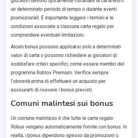
giocatori devono tipicamente riscattare la carta entro
un determinato periodo di tempo o durante eventi
promozionali. È importante leggere i termini e le
condizioni associate a ciascuna carta regalo per
comprendere eventuali limitazioni.
Alcuni bonus possono applicarsi solo a determinati
valori di carta o possono richiedere ai giocatori di
soddisfare criteri specifici, come essere membri del
programma Roblox Premium. Verifica sempre
l’idoneità prima di effettuare un acquisto per
assicurarti di ricevere i bonus previsti.
Comuni malintesi sui bonus
Un comune malinteso è che tutte le carte regalo
Robux vengano automaticamente fornite con bonus. In
realtà, i bonus dipendono spesso da promozioni o