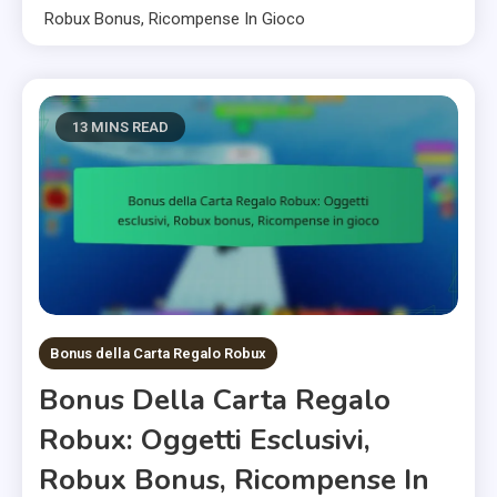
Robux Bonus, Ricompense In Gioco
13 MINS READ
Bonus della Carta Regalo Robux
Bonus Della Carta Regalo
Robux: Oggetti Esclusivi,
Robux Bonus, Ricompense In