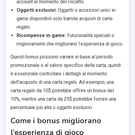
account al momento del riscatto.
Oggetti esclusivi:
Oggetti o accessori unici in-
game disponibili solo tramite acquisti di carte
regalo.
Ricompense in-game:
Funzionalità speciali o
miglioramenti che migliorano l’esperienza di gioco.
Questi bonus possono variare in base al periodo
promozionale o al valore specifico della carta, quindi
è essenziale controllare i dettagli al momento
dell’acquisto di una carta regalo. Ad esempio, una
carta regalo da 10$ potrebbe offrire un bonus del
10%, mentre una carta da 25$ potrebbe fornire una
percentuale più alta o oggetti esclusivi.
Come i bonus migliorano
l’esperienza di gioco