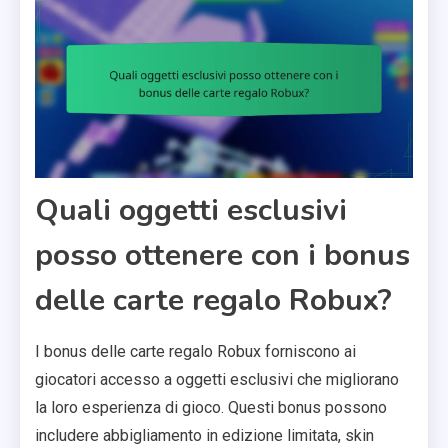
Quali oggetti esclusivi
posso ottenere con i bonus
delle carte regalo Robux?
I bonus delle carte regalo Robux forniscono ai
giocatori accesso a oggetti esclusivi che migliorano
la loro esperienza di gioco. Questi bonus possono
includere abbigliamento in edizione limitata, skin