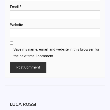
Email
*
Website
Save my name, email, and website in this browser for
the next time I comment.
LUCA ROSSI