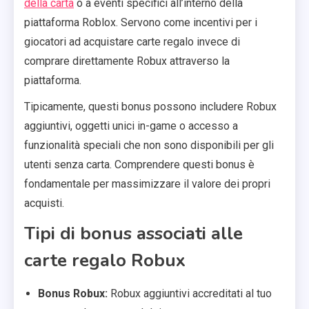
della carta
o a eventi specifici all’interno della
piattaforma Roblox. Servono come incentivi per i
giocatori ad acquistare carte regalo invece di
comprare direttamente Robux attraverso la
piattaforma.
Tipicamente, questi bonus possono includere Robux
aggiuntivi, oggetti unici in-game o accesso a
funzionalità speciali che non sono disponibili per gli
utenti senza carta. Comprendere questi bonus è
fondamentale per massimizzare il valore dei propri
acquisti.
Tipi di bonus associati alle
carte regalo Robux
Bonus Robux:
Robux aggiuntivi accreditati al tuo