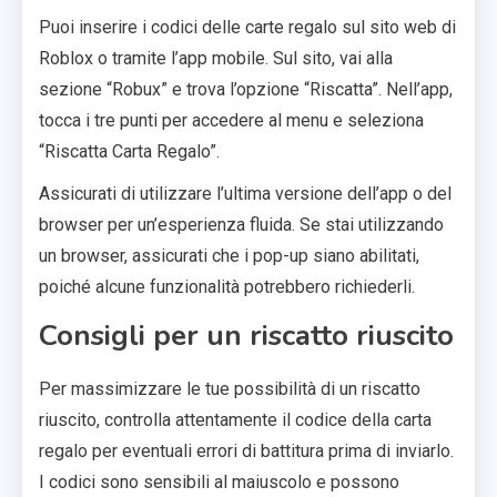
Puoi inserire i codici delle carte regalo sul sito web di
Roblox o tramite l’app mobile. Sul sito, vai alla
sezione “Robux” e trova l’opzione “Riscatta”. Nell’app,
tocca i tre punti per accedere al menu e seleziona
“Riscatta Carta Regalo”.
Assicurati di utilizzare l’ultima versione dell’app o del
browser per un’esperienza fluida. Se stai utilizzando
un browser, assicurati che i pop-up siano abilitati,
poiché alcune funzionalità potrebbero richiederli.
Consigli per un riscatto riuscito
Per massimizzare le tue possibilità di un riscatto
riuscito, controlla attentamente il codice della carta
regalo per eventuali errori di battitura prima di inviarlo.
I codici sono sensibili al maiuscolo e possono