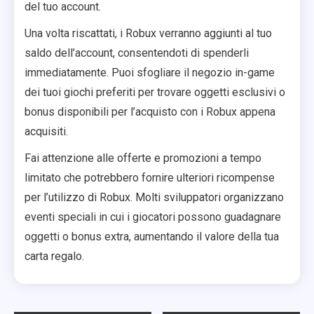
del tuo account.
Una volta riscattati, i Robux verranno aggiunti al tuo
saldo dell’account, consentendoti di spenderli
immediatamente. Puoi sfogliare il negozio in-game
dei tuoi giochi preferiti per trovare oggetti esclusivi o
bonus disponibili per l’acquisto con i Robux appena
acquisiti.
Fai attenzione alle offerte e promozioni a tempo
limitato che potrebbero fornire ulteriori ricompense
per l’utilizzo di Robux. Molti sviluppatori organizzano
eventi speciali in cui i giocatori possono guadagnare
oggetti o bonus extra, aumentando il valore della tua
carta regalo.