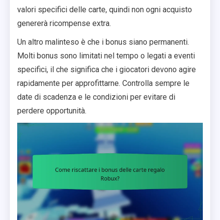
valori specifici delle carte, quindi non ogni acquisto
genererà ricompense extra.
Un altro malinteso è che i bonus siano permanenti.
Molti bonus sono limitati nel tempo o legati a eventi
specifici, il che significa che i giocatori devono agire
rapidamente per approfittarne. Controlla sempre le
date di scadenza e le condizioni per evitare di
perdere opportunità.