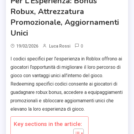
Per L’Esperienza: Bonus
Robux, Attrezzatura
Promozionale, Aggiornamenti
Unici
0
19/02/2026
Luca Rossi
I codici specifici per l’esperienza in Roblox offrono ai
giocatori l’opportunità di migliorare il loro percorso di
gioco con vantaggi unici all’interno del gioco.
Redeeming specifici codici consente ai giocatori di
guadagnare robux bonus, accedere a equipaggiamenti
promozionali e sbloccare aggiornamenti unici che
elevano la loro esperienza di gioco.
Key sections in the article: