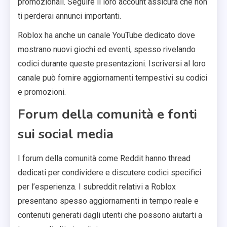
promozionali. Seguire il loro account assicura che non
ti perderai annunci importanti.
Roblox ha anche un canale YouTube dedicato dove
mostrano nuovi giochi ed eventi, spesso rivelando
codici durante queste presentazioni. Iscriversi al loro
canale può fornire aggiornamenti tempestivi su codici
e promozioni.
Forum della comunità e fonti
sui social media
I forum della comunità come Reddit hanno thread
dedicati per condividere e discutere codici specifici
per l’esperienza. I subreddit relativi a Roblox
presentano spesso aggiornamenti in tempo reale e
contenuti generati dagli utenti che possono aiutarti a