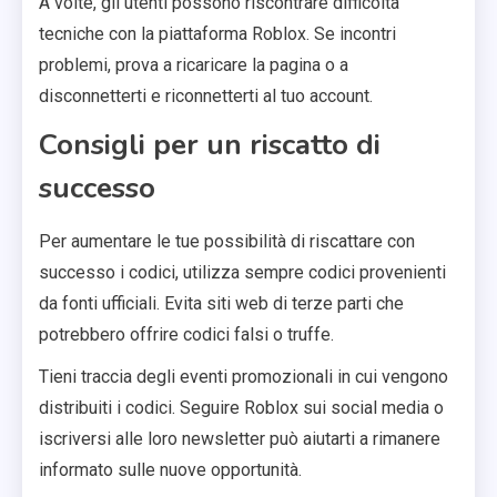
A volte, gli utenti possono riscontrare difficoltà
tecniche con la piattaforma Roblox. Se incontri
problemi, prova a ricaricare la pagina o a
disconnetterti e riconnetterti al tuo account.
Consigli per un riscatto di
successo
Per aumentare le tue possibilità di riscattare con
successo i codici, utilizza sempre codici provenienti
da fonti ufficiali. Evita siti web di terze parti che
potrebbero offrire codici falsi o truffe.
Tieni traccia degli eventi promozionali in cui vengono
distribuiti i codici. Seguire Roblox sui social media o
iscriversi alle loro newsletter può aiutarti a rimanere
informato sulle nuove opportunità.