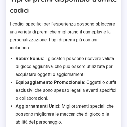
codici
I codici specifici per l’esperienza possono sbloccare
una varietà di premi che migliorano il gameplay e la
personalizzazione. I tipi di premi più comuni
includono:
Robux Bonus:
I giocatori possono ricevere valuta
di gioco aggiuntiva, che può essere utilizzata per
acquistare oggetti o aggiornamenti.
Equipaggiamento Promozionale:
Oggetti o outfit
esclusivi che sono spesso legati a eventi specifici
o collaborazioni.
Aggiornamenti Unici:
Miglioramenti speciali che
possono migliorare le meccaniche di gioco o le
abilità del personaggio.