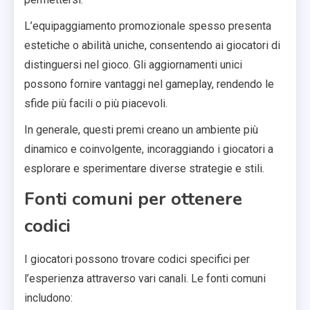
L’equipaggiamento promozionale spesso presenta
estetiche o abilità uniche, consentendo ai giocatori di
distinguersi nel gioco. Gli aggiornamenti unici
possono fornire vantaggi nel gameplay, rendendo le
sfide più facili o più piacevoli.
In generale, questi premi creano un ambiente più
dinamico e coinvolgente, incoraggiando i giocatori a
esplorare e sperimentare diverse strategie e stili.
Fonti comuni per ottenere
codici
I giocatori possono trovare codici specifici per
l’esperienza attraverso vari canali. Le fonti comuni
includono: