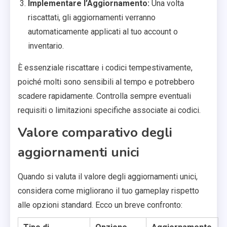
Implementare l’Aggiornamento:
Una volta
riscattati, gli aggiornamenti verranno
automaticamente applicati al tuo account o
inventario.
È essenziale riscattare i codici tempestivamente,
poiché molti sono sensibili al tempo e potrebbero
scadere rapidamente. Controlla sempre eventuali
requisiti o limitazioni specifiche associate ai codici.
Valore comparativo degli
aggiornamenti unici
Quando si valuta il valore degli aggiornamenti unici,
considera come migliorano il tuo gameplay rispetto
alle opzioni standard. Ecco un breve confronto: