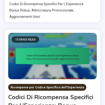
Codici Di Ricompensa Specifici Per L’Esperienza:
Bonus Robux, Attrezzatura Promozionale,
Aggiornamenti Unici
15 MINS READ
Ricompense per Codice Specifico dell'Esperienza
Codici Di Ricompensa Specifici