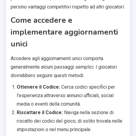
persino vantaggi competitivi rispetto ad altri giocatori.
Come accedere e
implementare aggiornamenti
unici
Accedere agli aggiornamenti unici comporta
generalmente alcuni passaggi semplici. I giocatori
dovrebbero seguire questi metodi:
Ottenere il Codice:
Cerca codici specifici per
l’esperienza attraverso annunci ufficiali, social
media o eventi della comunità.
Riscattare il Codice:
Naviga nella sezione di
riscatto dei codici del gioco, di solito trovata nelle
impostazioni o nel menu principale.