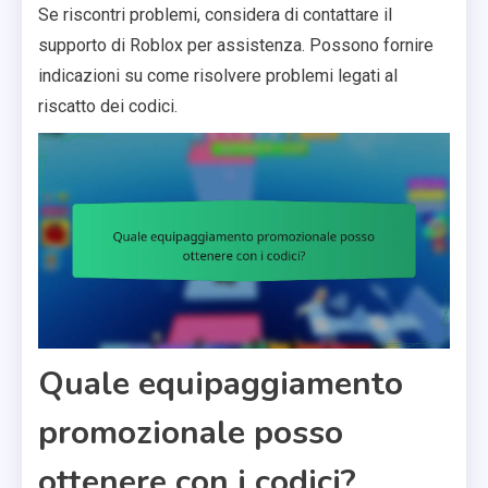
Se riscontri problemi, considera di contattare il
supporto di Roblox per assistenza. Possono fornire
indicazioni su come risolvere problemi legati al
riscatto dei codici.
Quale equipaggiamento
promozionale posso
ottenere con i codici?