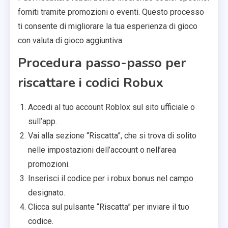
forniti tramite promozioni o eventi. Questo processo
ti consente di migliorare la tua esperienza di gioco
con valuta di gioco aggiuntiva.
Procedura passo-passo per
riscattare i codici Robux
Accedi al tuo account Roblox sul sito ufficiale o
sull’app.
Vai alla sezione “Riscatta”, che si trova di solito
nelle impostazioni dell’account o nell’area
promozioni.
Inserisci il codice per i robux bonus nel campo
designato.
Clicca sul pulsante “Riscatta” per inviare il tuo
codice.