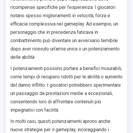
ricompense specifiche per l’esperienza. I giocatori
notano spesso miglioramenti in velocità, forza e
efficacia complessiva nel gameplay. Ad esempio, un
personaggio che in precedenza faticava in
combattimento può diventare un avversario temibile
dopo aver ricevuto un’arma unica o un potenziamento
delle abilità.
I potenziamenti possono portare a benefici misurabili,
come tempi di recupero ridotti per le abilità o aumento
del danno inflitto. I giocatori potrebbero sperimentare
un passaggio da prestazioni medie a eccezionali,
consentendo loro di affrontare contenuti più
impegnativi con facilità.
In molti casi, questi potenziamenti aprono anche
nuove strategie per il gameplay, incoraggiando i