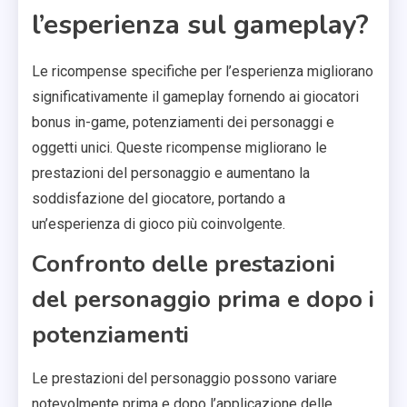
l’esperienza sul gameplay?
Le ricompense specifiche per l’esperienza migliorano
significativamente il gameplay fornendo ai giocatori
bonus in-game, potenziamenti dei personaggi e
oggetti unici. Queste ricompense migliorano le
prestazioni del personaggio e aumentano la
soddisfazione del giocatore, portando a
un’esperienza di gioco più coinvolgente.
Confronto delle prestazioni
del personaggio prima e dopo i
potenziamenti
Le prestazioni del personaggio possono variare
notevolmente prima e dopo l’applicazione delle