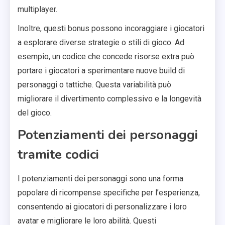
multiplayer.
Inoltre, questi bonus possono incoraggiare i giocatori
a esplorare diverse strategie o stili di gioco. Ad
esempio, un codice che concede risorse extra può
portare i giocatori a sperimentare nuove build di
personaggi o tattiche. Questa variabilità può
migliorare il divertimento complessivo e la longevità
del gioco.
Potenziamenti dei personaggi
tramite codici
I potenziamenti dei personaggi sono una forma
popolare di ricompense specifiche per l’esperienza,
consentendo ai giocatori di personalizzare i loro
avatar e migliorare le loro abilità. Questi