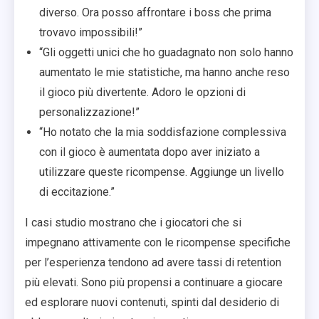
diverso. Ora posso affrontare i boss che prima
trovavo impossibili!”
“Gli oggetti unici che ho guadagnato non solo hanno
aumentato le mie statistiche, ma hanno anche reso
il gioco più divertente. Adoro le opzioni di
personalizzazione!”
“Ho notato che la mia soddisfazione complessiva
con il gioco è aumentata dopo aver iniziato a
utilizzare queste ricompense. Aggiunge un livello
di eccitazione.”
I casi studio mostrano che i giocatori che si
impegnano attivamente con le ricompense specifiche
per l’esperienza tendono ad avere tassi di retention
più elevati. Sono più propensi a continuare a giocare
ed esplorare nuovi contenuti, spinti dal desiderio di