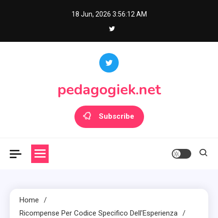
Skip
18 Jun, 2026
3:56:14 AM
to
content
pedagogiek.net
Subscribe
Home
Ricompense Per Codice Specifico Dell'Esperienza