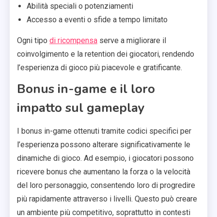
Abilità speciali o potenziamenti
Accesso a eventi o sfide a tempo limitato
Ogni tipo
di ricompensa
serve a migliorare il
coinvolgimento e la retention dei giocatori, rendendo
l’esperienza di gioco più piacevole e gratificante.
Bonus in-game e il loro
impatto sul gameplay
I bonus in-game ottenuti tramite codici specifici per
l’esperienza possono alterare significativamente le
dinamiche di gioco. Ad esempio, i giocatori possono
ricevere bonus che aumentano la forza o la velocità
del loro personaggio, consentendo loro di progredire
più rapidamente attraverso i livelli. Questo può creare
un ambiente più competitivo, soprattutto in contesti