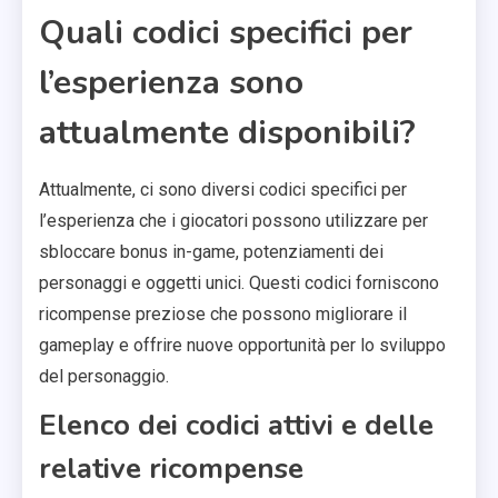
Quali codici specifici per
l’esperienza sono
attualmente disponibili?
Attualmente, ci sono diversi codici specifici per
l’esperienza che i giocatori possono utilizzare per
sbloccare bonus in-game, potenziamenti dei
personaggi e oggetti unici. Questi codici forniscono
ricompense preziose che possono migliorare il
gameplay e offrire nuove opportunità per lo sviluppo
del personaggio.
Elenco dei codici attivi e delle
relative ricompense