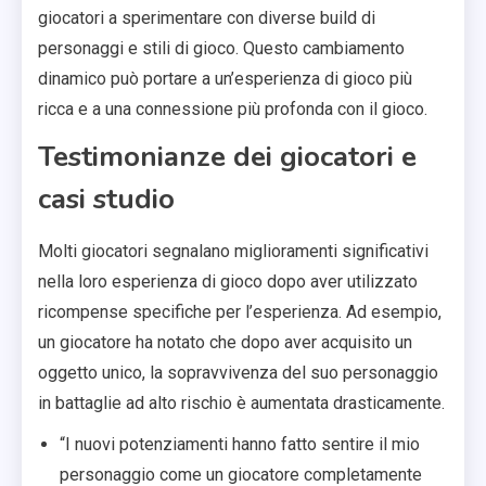
giocatori a sperimentare con diverse build di
personaggi e stili di gioco. Questo cambiamento
dinamico può portare a un’esperienza di gioco più
ricca e a una connessione più profonda con il gioco.
Testimonianze dei giocatori e
casi studio
Molti giocatori segnalano miglioramenti significativi
nella loro esperienza di gioco dopo aver utilizzato
ricompense specifiche per l’esperienza. Ad esempio,
un giocatore ha notato che dopo aver acquisito un
oggetto unico, la sopravvivenza del suo personaggio
in battaglie ad alto rischio è aumentata drasticamente.
“I nuovi potenziamenti hanno fatto sentire il mio
personaggio come un giocatore completamente