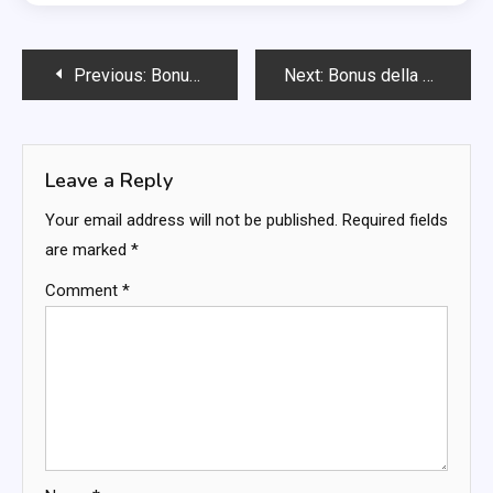
Post
Previous:
Bonus della Carta Regalo Robux: Oggetti esclusivi, Robux bonus, Ricompense in gioco
Next:
Bonus della Carta Regalo Robux: Articoli promozionali, Skin esclusive, Aggiornamenti dell’Avatar
navigation
Leave a Reply
Your email address will not be published.
Required fields
are marked
*
Comment
*