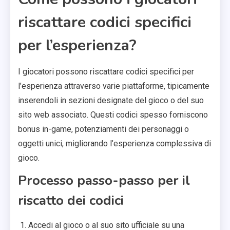
riscattare codici specifici
per l’esperienza?
I giocatori possono riscattare codici specifici per
l’esperienza attraverso varie piattaforme, tipicamente
inserendoli in sezioni designate del gioco o del suo
sito web associato. Questi codici spesso forniscono
bonus in-game, potenziamenti dei personaggi o
oggetti unici, migliorando l’esperienza complessiva di
gioco.
Processo passo-passo per il
riscatto dei codici
Accedi al gioco o al suo sito ufficiale su una