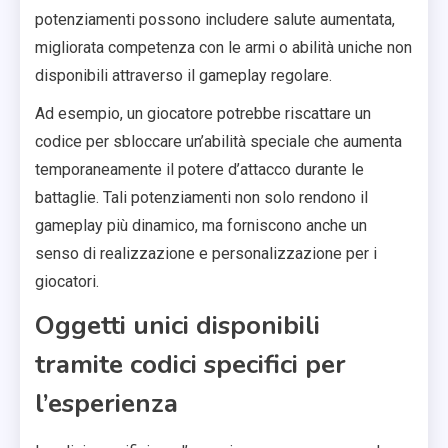
potenziamenti possono includere salute aumentata,
migliorata competenza con le armi o abilità uniche non
disponibili attraverso il gameplay regolare.
Ad esempio, un giocatore potrebbe riscattare un
codice per sbloccare un’abilità speciale che aumenta
temporaneamente il potere d’attacco durante le
battaglie. Tali potenziamenti non solo rendono il
gameplay più dinamico, ma forniscono anche un
senso di realizzazione e personalizzazione per i
giocatori.
Oggetti unici disponibili
tramite codici specifici per
l’esperienza