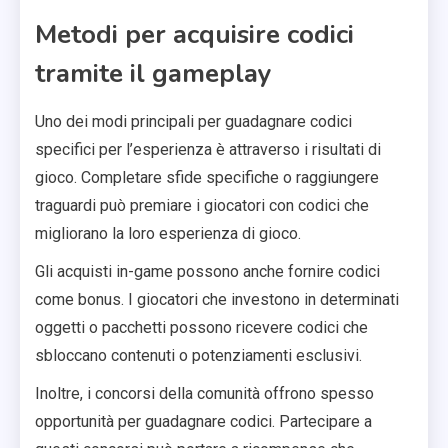
Metodi per acquisire codici
tramite il gameplay
Uno dei modi principali per guadagnare codici
specifici per l’esperienza è attraverso i risultati di
gioco. Completare sfide specifiche o raggiungere
traguardi può premiare i giocatori con codici che
migliorano la loro esperienza di gioco.
Gli acquisti in-game possono anche fornire codici
come bonus. I giocatori che investono in determinati
oggetti o pacchetti possono ricevere codici che
sbloccano contenuti o potenziamenti esclusivi.
Inoltre, i concorsi della comunità offrono spesso
opportunità per guadagnare codici. Partecipare a