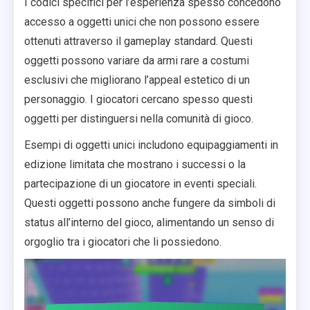
I codici specifici per l’esperienza spesso concedono
accesso a oggetti unici che non possono essere
ottenuti attraverso il gameplay standard. Questi
oggetti possono variare da armi rare a costumi
esclusivi che migliorano l’appeal estetico di un
personaggio. I giocatori cercano spesso questi
oggetti per distinguersi nella comunità di gioco.
Esempi di oggetti unici includono equipaggiamenti in
edizione limitata che mostrano i successi o la
partecipazione di un giocatore in eventi speciali.
Questi oggetti possono anche fungere da simboli di
status all’interno del gioco, alimentando un senso di
orgoglio tra i giocatori che li possiedono.