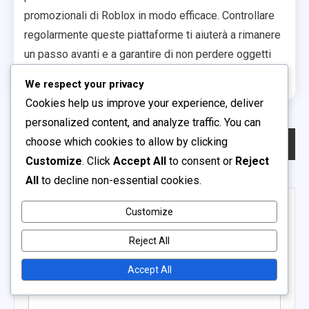
promozionali di Roblox in modo efficace. Controllare
regolarmente queste piattaforme ti aiuterà a rimanere
un passo avanti e a garantire di non perdere oggetti
esclusivi.
We respect your privacy
Cookies help us improve your experience, deliver
personalized content, and analyze traffic. You can
Post
choose which cookies to allow by clicking
Previous:
Bonus della Gift Card Robux: Oggetti collezionabili, Potenziamenti in-game, Edizioni speciali
Next:
Codici di Ricompensa Specifici per l’Esperienza: Bonus robux, Attrezzatura promozionale, Aggiornamenti unici
Customize
. Click
Accept All
to consent or
Reject
navigation
All
to decline non-essential cookies.
Leave a Reply
Customize
Your email address will not be published.
Required fields
Reject All
are marked
*
Accept All
Comment
*