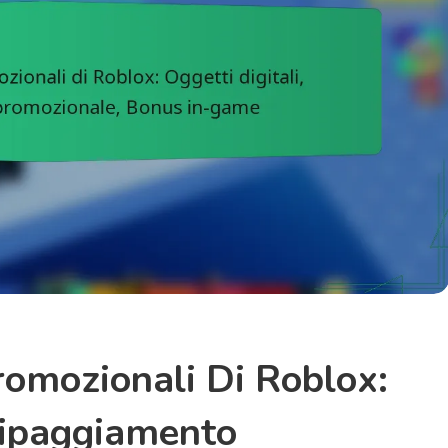
romozionali Di Roblox:
quipaggiamento