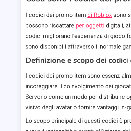
I codici dei promo item
di Roblox
sono st
possono riscattare
per oggetti
digitali, 
codici migliorano l’esperienza di gioco 
sono disponibili attraverso il normale ga
Definizione e scopo dei codici
I codici dei promo item sono essenzial
incoraggiare il coinvolgimento dei giocat
Servono come un modo per distribuire og
visivo degli avatar o fornire vantaggi in-
Lo scopo principale di questi codici è pr