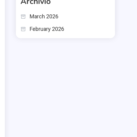
Archivio
March 2026
February 2026