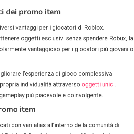
ici dei promo item
iversi vantaggi per i giocatori di Roblox.
ottenere oggetti esclusivi senza spendere Robux, la
olarmente vantaggioso per i giocatori più giovani o
igliorare l’esperienza di gioco complessiva
propria individualità attraverso
oggetti unici
.
 gameplay più piacevole e coinvolgente.
promo item
ti con vari alias all’interno della comunità di