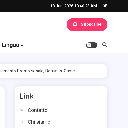
18 Jun, 2026
10:40:29 AM
Subscribe
Lingua
paggiamento Promozionale, Bonus In-Game
Link
Contatto
Chi siamo