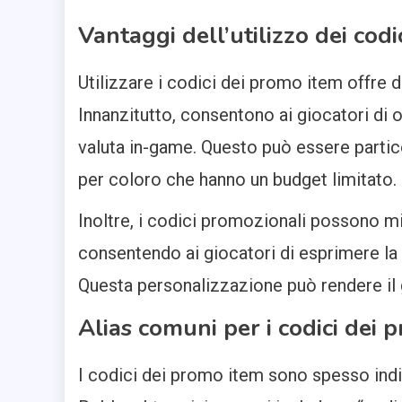
Vantaggi dell’utilizzo dei cod
Utilizzare i codici dei promo item offre d
Innanzitutto, consentono ai giocatori di 
valuta in-game. Questo può essere partic
per coloro che hanno un budget limitato.
Inoltre, i codici promozionali possono m
consentendo ai giocatori di esprimere la 
Questa personalizzazione può rendere il
Alias comuni per i codici dei 
I codici dei promo item sono spesso indica