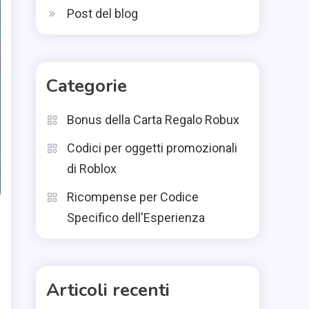
Post del blog
Categorie
Bonus della Carta Regalo Robux
Codici per oggetti promozionali
di Roblox
Ricompense per Codice
Specifico dell'Esperienza
Articoli recenti