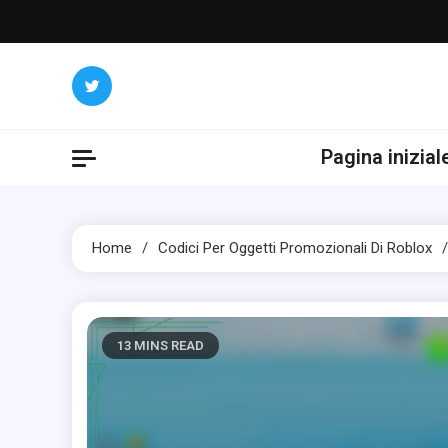
Skip
to
content
Pagina inizial
Home
Codici Per Oggetti Promozionali Di Roblox
13 MINS READ