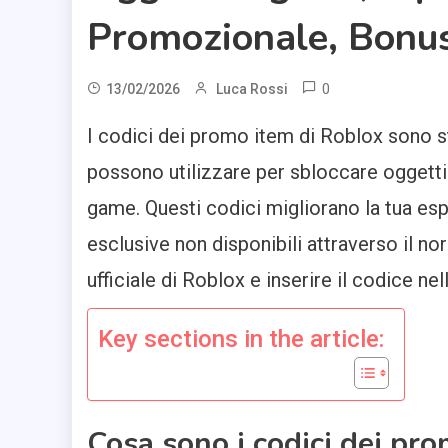
Promozionale, Bonu
0
13/02/2026
Luca Rossi
I codici dei promo item di Roblox sono s
possono utilizzare per sbloccare oggetti 
game. Questi codici migliorano la tua es
esclusive non disponibili attraverso il nor
ufficiale di Roblox e inserire il codice nel
Key sections in the article:
Cosa sono i codici dei pr